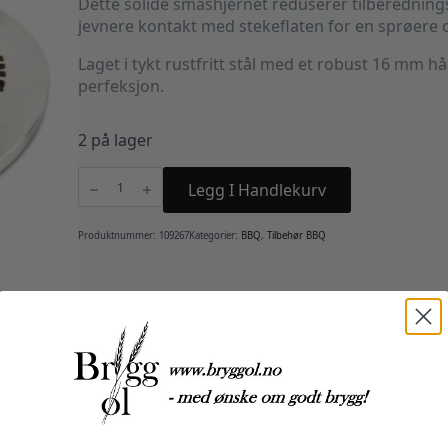
Dette solide smashjernet reduserer tilberedning
jevnere kontakt med stekeflaten for en sprøere 
Laget i tykt rustfritt stål med et robust 16 mm h
perfeksjon.
2 på lager
Linesman
Burger
Legg I Handlekurv
Smasher
antall
Produktnummer:
109267
Kategorier:
BBQ
,
Tilbehør BBQ