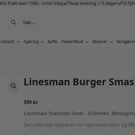
atis frakt over 1500,- inntil 35kg
Rask levering 1-5 dager
Vi fyl
Search
for:
raktsett
Gjæring
Kaffe
Pakketilbud
Råvarer
Rengjørin
Linesman Burger Smas
399
kr
Linesman Stainless Steel – Grillvekt, Matlag
Den ultimate hjelperen for hjemmekokker og BBQ