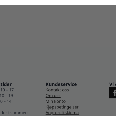
tider
Kundeservice
Vi 
10 – 17
Kontakt oss
10 – 19
Om oss
0 – 14
Min konto
Kjøpsbetingelser
ider i sommer:
Angrerettskjema