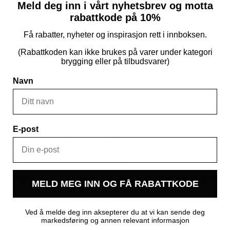
Meld deg inn i vårt nyhetsbrev og motta
rabattkode på 10%
Få rabatter, nyheter og inspirasjon rett i innboksen.
(Rabattkoden kan ikke brukes på varer under kategori
brygging eller på tilbudsvarer)
Navn
E-post
sse, Baconpresse, Burgersmasher
ster, perfekt til smashburgere!
med minst 40 %, samtidig som det sikrer jevnere kontakt me
MELD MEG INN OG FÅ RABATTKODE
g en 7 mm base – sveist og polert til perfeksjon.
Ved å melde deg inn aksepterer du at vi kan sende deg
markedsføring og annen relevant informasjon