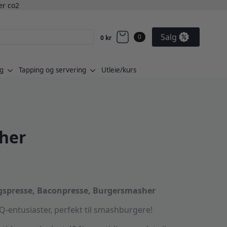
ler co2
Salg
0
0
kr
g
Tapping og servering
Utleie/kurs
her
ingspresse, Baconpresse, Burgersmasher
-entusiaster, perfekt til smashburgere!