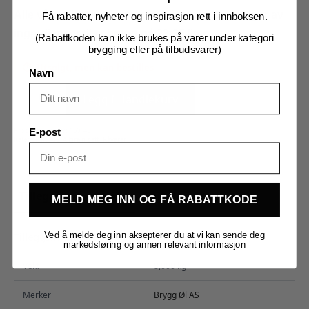
Alle våre allgrain ølsett inneholder det du trenger av
Få rabatter, nyheter og inspirasjon rett i innboksen.
ingredienser til et brygg på 23-25 liter.
(Rabattkoden kan ikke brukes på varer under kategori
brygging eller på tilbudsvarer)
Utsolgt, men kan bestilles
Navn
Lobster
King
Legg I Handlekurv
Pale
Ale,
Allgrain
25
Produktnummer:
160143
E-post
liter
Kategorier:
Ale
,
Allgrain sett
,
Råvarer
antall
Tilleggsinformasjon
Omtaler (0)
MELD MEG INN OG FÅ RABATTKODE
Ved å melde deg inn aksepterer du at vi kan sende deg
Tilleggsinformasjon
markedsføring og annen relevant informasjon
Vekt
8,000 kg
Merker
Brygg Øl AS