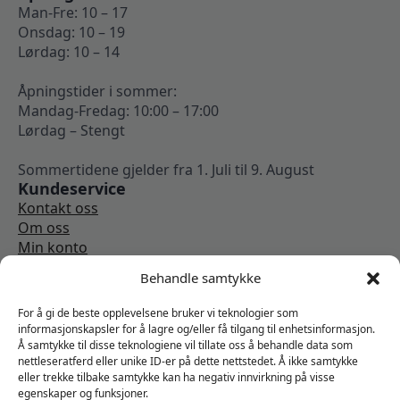
Man-Fre: 10 – 17
Onsdag: 10 – 19
Lørdag: 10 – 14
Åpningstider i sommer:
Mandag-Fredag: 10:00 – 17:00
Lørdag – Stengt
Sommertidene gjelder fra 1. Juli til 9. August
Kundeservice
Kontakt oss
Om oss
Min konto
Kjøpsbetingelser
Behandle samtykke
Angrerettskjema
Vi er sosiale
For å gi de beste opplevelsene bruker vi teknologier som
informasjonskapsler for å lagre og/eller få tilgang til enhetsinformasjon.
Å samtykke til disse teknologiene vil tillate oss å behandle data som
nettleseratferd eller unike ID-er på dette nettstedet. Å ikke samtykke
eller trekke tilbake samtykke kan ha negativ innvirkning på visse
egenskaper og funksjoner.