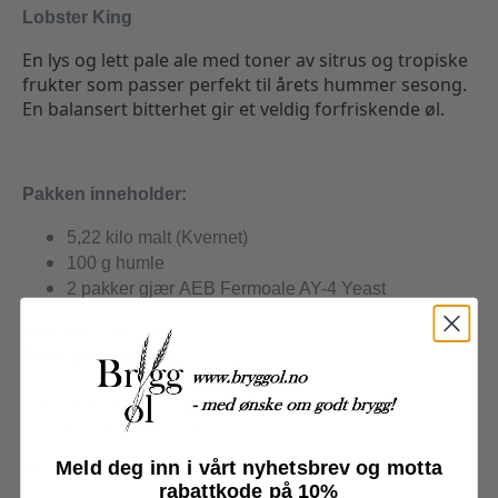
Lobster King
En lys og lett pale ale med toner av sitrus og tropiske
frukter som passer perfekt til årets hummer sesong.
En balansert bitterhet gir et veldig forfriskende øl.
Pakken inneholder:
5,22 kilo malt (Kvernet)
100 g humle
2 pakker gjær
AEB Fermoale AY-4 Yeast
Gjæring:
14 dager på 18 C°
Forventet ABV: 5,1
%
Alle ingredienser blir pakket for å bevare råvarenes gode
kvalitet, smak og aroma.
Meld deg inn i vårt nyhetsbrev og motta
Generelt om allgrain settene:
rabattkode på 10%