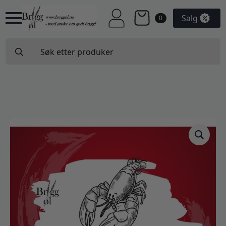
Salg
0
Search
for: