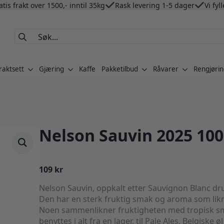
atis frakt over 1500,- inntil 35kg
Rask levering 1-5 dager
Vi fyl
Search
for:
raktsett
Gjæring
Kaffe
Pakketilbud
Råvarer
Rengjørin
Nelson Sauvin 2025 10
109
kr
Nelson Sauvin, oppkalt etter Sauvignon Blanc dr
Den har en sterk fruktig smak og aroma som likner
Noen sammenlikner fruktigheten med tropisk sm
benyttes i alt fra en lager, til Pale Ales, Belgiske