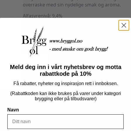
overraske med sin nydelige smak og aroma.
Alfasyrenivå: 9,4%
Årgang: 2021
Land/område: New Zealand
20+
Nelson
Sauvin
Legg I Handlekurv
2025
100g
Meld deg inn i vårt nyhetsbrev og motta
antall
rabattkode på 10%
Produktnummer:
160171
Kategorier:
Humle
,
Råvarer
,
T-90 Pellets
Få rabatter, nyheter og inspirasjon rett i innboksen.
(Rabattkoden kan ikke brukes på varer under kategori
brygging eller på tilbudsvarer)
Navn