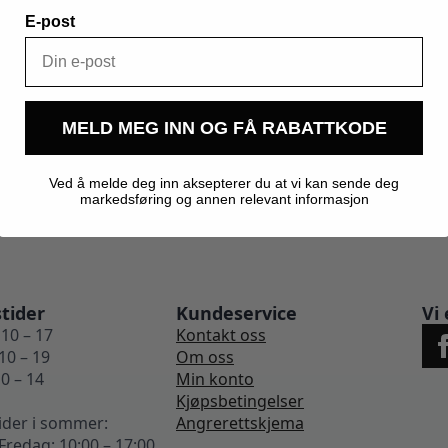
E-post
0,250 kg
Kegland
MELD MEG INN OG FÅ RABATTKODE
Ved å melde deg inn aksepterer du at vi kan sende deg
markedsføring og annen relevant informasjon
tider
Kundeservice
Vi 
10 – 17
Kontakt oss
10 – 19
Om oss
0 – 14
Min konto
Kjøpsbetingelser
ider i sommer:
Angrerettskjema
redag: 10:00 – 17:00