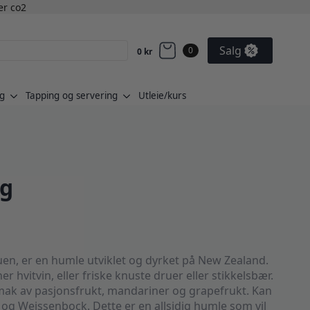
ler co2
Salg
0
0
kr
g
Tapping og servering
Utleie/kurs
0g
uen, er en humle utviklet og dyrket på New Zealand.
 hvitvin, eller friske knuste druer eller stikkelsbær.
ak av pasjonsfrukt, mandariner og grapefrukt. Kan
 øl og Weissenbock. Dette er en allsidig humle som vil