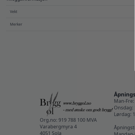
Vekt
Merker
Åpnings
Man-Fre: 
Onsdag: 
Lørdag: 1
Org.no: 919 788 100 MVA
Varabergmyra 4
Åpningst
4051 Sola
Mandag-F