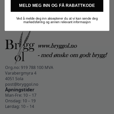
MELD MEG INN OG FÅ RABATTKODE
Ved å melde deg inn aksepterer du at vi kan sende deg
markedsføring og annen relevant informasjon
Org.no: 919 788 100 MVA
Varabergmyra 4
4051 Sola
post@bryggol.no
Åpningstider
Man-Fre: 10 – 17
Onsdag: 10 – 19
Lørdag: 10 – 14