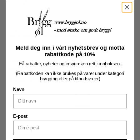
1 på lager
O-
ring,
Legg I Handlekurv
Viton,
16x12x2mm,
5-
pack
Produktnummer:
7711010
antall
Kategorier:
Brewtools tilbehør
,
Brygging
,
Koblinger
Meld deg inn i vårt nyhetsbrev og motta
rabattkode på 10%
Tilleggsinformasjon
Omtaler (0)
Få rabatter, nyheter og inspirasjon rett i innboksen.
(Rabattkoden kan ikke brukes på varer under kategori
brygging eller på tilbudsvarer)
Tilleggsinformasjon
Navn
Vekt
0,100 kg
Merker
Brewtools
E-post