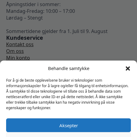
Åpningstider i sommer:
Mandag-Fredag: 10:00 – 17:00
Lørdag – Stengt
Sommertidene gjelder fra 1. Juli til 9. August
Kundeservice
Kontakt oss
Om oss
Min konto
Kjøpsbetingelser
Behandle samtykke
Angrerettskjema
Vi er sosiale
For å gi de beste opplevelsene bruker vi teknologier som
informasjonskapsler for å lagre og/eller få tilgang til enhetsinformasjon.
Å samtykke til disse teknologiene vil tillate oss å behandle data som
nettleseratferd eller unike ID-er på dette nettstedet. Å ikke samtykke
eller trekke tilbake samtykke kan ha negativ innvirkning på visse
egenskaper og funksjoner.
Aksepter