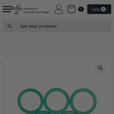
Salg
0
Search
for: