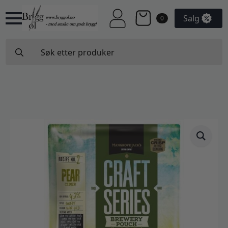
Salg
0
Search
for: