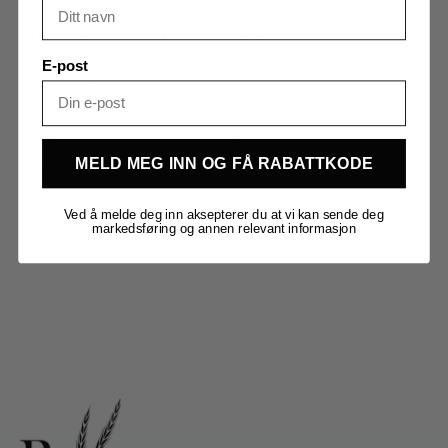
Tilleggsinformasjon
Omtaler (0)
E-post
Tilleggsinformasjon
Vekt
2,400 kg
MELD MEG INN OG FÅ RABATTKODE
Merker
Mangrove Jack`s
Ved å melde deg inn aksepterer du at vi kan sende deg
markedsføring og annen relevant informasjon