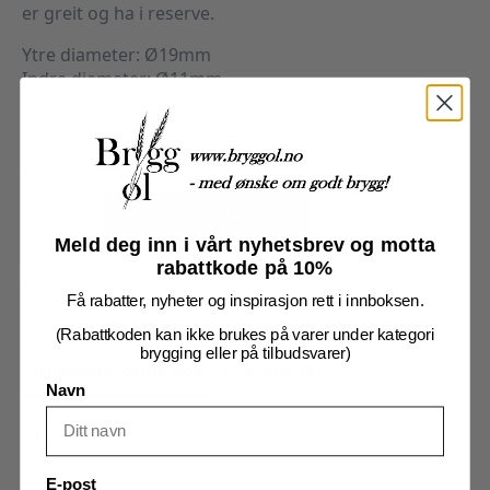
er greit og ha i reserve.
Ytre diameter: Ø19mm
Indre diameter: Ø11mm
Tykkelse: 3mm
20+
Pakning
til
Legg I Handlekurv
overgang
mellom
Meld deg inn i vårt nyhetsbrev og motta
425g
co2
rabattkode på 10%
Produktnummer:
100202
og
Kategorier:
Fat og Co2
,
Tapping og servering
regulator
antall
Få rabatter, nyheter og inspirasjon rett i innboksen.
(Rabattkoden kan ikke brukes på varer under kategori
brygging eller på tilbudsvarer)
Tilleggsinformasjon
Omtaler (0)
Navn
Tilleggsinformasjon
Vekt
0,050 kg
E-post