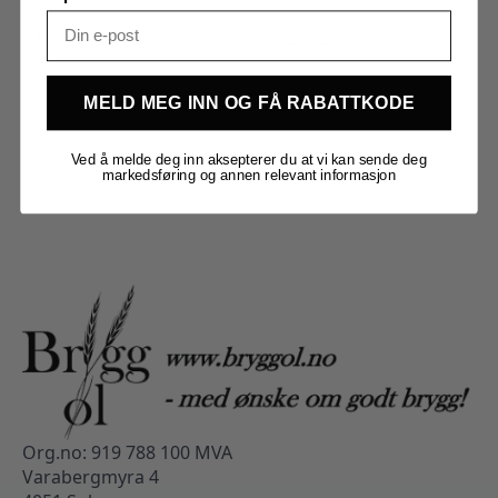
Merker
Kegland
MELD MEG INN OG FÅ RABATTKODE
Ved å melde deg inn aksepterer du at vi kan sende deg
markedsføring og annen relevant informasjon
Org.no: 919 788 100 MVA
Varabergmyra 4