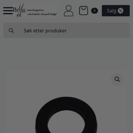
Salg
0
Search
for: