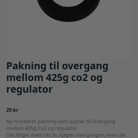
Pakning til overgang
mellom 425g co2 og
regulator
29
kr
Ny forbedret pakning som passer til Overgang
mellom 425g Co2 og regulator.
Det følger med når du kjøper overgangen, men det