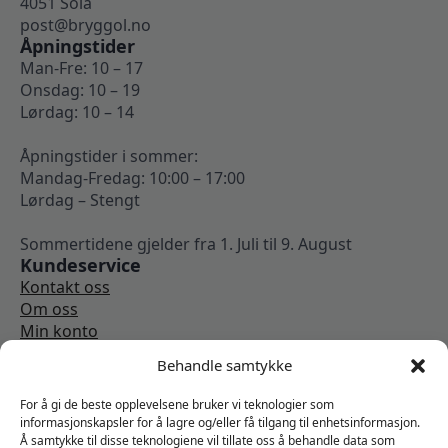
4051 Sola
post@bryggol.no
Åpningstider
Man-Fre: 10 – 17
Onsdag: 10 – 19
Lørdag: 10 – 14
Åpningstider i sommer:
Mandag-Fredag: 10:00 – 17:00
Lørdag – Stengt
Sommertidene gjelder fra 1. Juli til 9. August
Kundeservice
Kontakt oss
Om oss
Min konto
Kjøpsbetingelser
Behandle samtykke
Angrerettskjema
Vi er sosiale
For å gi de beste opplevelsene bruker vi teknologier som
informasjonskapsler for å lagre og/eller få tilgang til enhetsinformasjon.
Å samtykke til disse teknologiene vil tillate oss å behandle data som