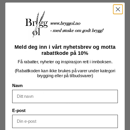
Total høyde: 2mm
Utsolgt, men kan bestilles
Pakning
til
Legg I Handlekurv
TC
2"
siktglass
moderne
Meld deg inn i vårt nyhetsbrev og motta
Produktnummer:
7713018
antall
Kategorier:
Brewtools tilbehør
,
Brygging
rabattkode på 10%
Få rabatter, nyheter og inspirasjon rett i innboksen.
(Rabattkoden kan ikke brukes på varer under kategori
Tilleggsinformasjon
Omtaler (0)
brygging eller på tilbudsvarer)
Navn
Tilleggsinformasjon
Vekt
0,100 kg
E-post