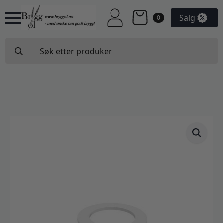
Salg
0
Search
for: