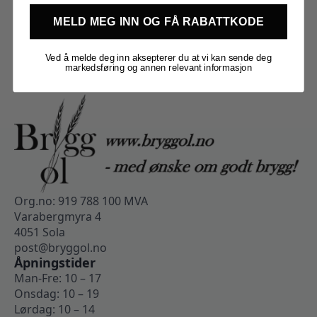
MELD MEG INN OG FÅ RABATTKODE
Ved å melde deg inn aksepterer du at vi kan sende deg
markedsføring og annen relevant informasjon
Org.no: 919 788 100 MVA
Varabergmyra 4
4051 Sola
post@bryggol.no
Åpningstider
Man-Fre: 10 – 17
Onsdag: 10 – 19
Lørdag: 10 – 14