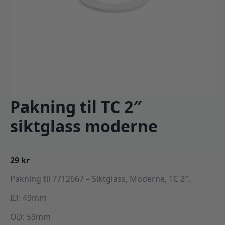
Pakning til TC 2″
siktglass moderne
29
kr
Pakning til 7712667 – Siktglass, Moderne, TC 2″.
ID: 49mm
OD: 59mm