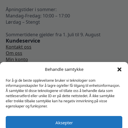
Åpningstider i sommer:
Mandag-Fredag: 10:00 – 17:00
Lørdag – Stengt
Sommertidene gjelder fra 1. Juli til 9. August
Kundeservice
Kontakt oss
Om oss
Min konto
Kjøpsbetingelser
Behandle samtykke
Angrerettskjema
Vi er sosiale
For å gi de beste opplevelsene bruker vi teknologier som
informasjonskapsler for å lagre og/eller få tilgang til enhetsinformasjon.
Å samtykke til disse teknologiene vil tillate oss å behandle data som
nettleseratferd eller unike ID-er på dette nettstedet. Å ikke samtykke
eller trekke tilbake samtykke kan ha negativ innvirkning på visse
egenskaper og funksjoner.
Aksepter