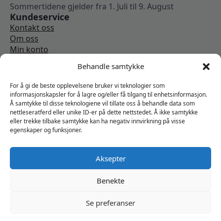
Sommertidene gjelder fra 1. Juli til 9. August
Kundeservice
Kontakt oss
Om oss
Min konto
Kjøpsbetingelser
Behandle samtykke
Angrerettskjema
Vi er sosiale
For å gi de beste opplevelsene bruker vi teknologier som
informasjonskapsler for å lagre og/eller få tilgang til enhetsinformasjon.
Å samtykke til disse teknologiene vil tillate oss å behandle data som
nettleseratferd eller unike ID-er på dette nettstedet. Å ikke samtykke
eller trekke tilbake samtykke kan ha negativ innvirkning på visse
egenskaper og funksjoner.
Aksepter
Benekte
Se preferanser