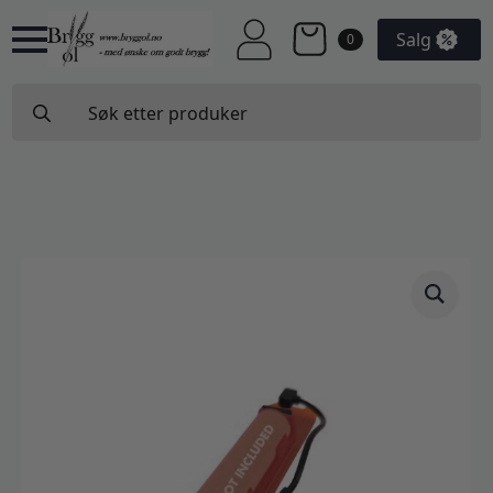
Salg
0
Search
for: