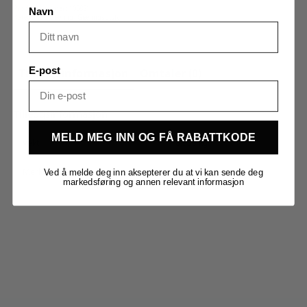
vekter
Produktnummer:
106881
Navn
antall
Kategorier:
Gjæring
,
Gjæringsutstyr
E-post
Tilleggsinformasjon
Omtaler (0)
Tilleggsinformasjon
MELD MEG INN OG FÅ RABATTKODE
Vekt
0,555 kg
Merker
Kegland
Ved å melde deg inn aksepterer du at vi kan sende deg
markedsføring og annen relevant informasjon