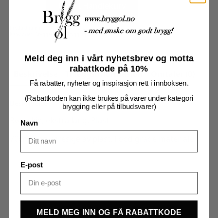
70cm.
Legg I Handlekurv
Plast
antall
Produktnummer:
00275
Kategorier:
Bryggeutstyr
,
Brygging
Meld deg inn i vårt nyhetsbrev og motta
rabattkode på 10%
Beskrivelse
Tilleggsinformasjon
Omtaler (0)
Få rabatter, nyheter og inspirasjon rett i innboksen.
(Rabattkoden kan ikke brukes på varer under kategori
Beskrivelse
brygging eller på tilbudsvarer)
Røreskje, ekstra lang. Plast
Navn
70cm lang røreskje av plast. Food grade materiale.
E-post
MELD MEG INN OG FÅ RABATTKODE