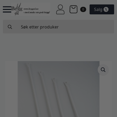
Salg
0
Search
for: