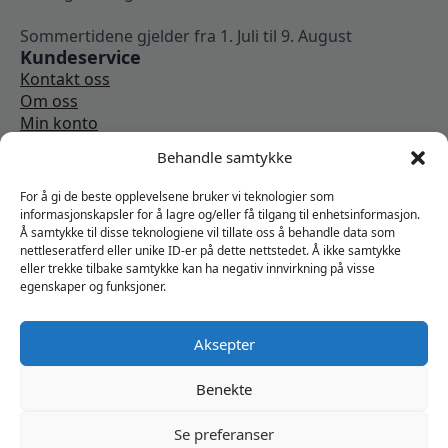
Sommertidene gjelder fra 1. Juli til 9. August
Kundeservice
Kontakt oss
Om oss
Min konto
Kjøpsbetingelser
Behandle samtykke
Angrerettskjema
Vi er sosiale
For å gi de beste opplevelsene bruker vi teknologier som
informasjonskapsler for å lagre og/eller få tilgang til enhetsinformasjon.
Å samtykke til disse teknologiene vil tillate oss å behandle data som
nettleseratferd eller unike ID-er på dette nettstedet. Å ikke samtykke
eller trekke tilbake samtykke kan ha negativ innvirkning på visse
egenskaper og funksjoner.
Aksepter
Benekte
Se preferanser