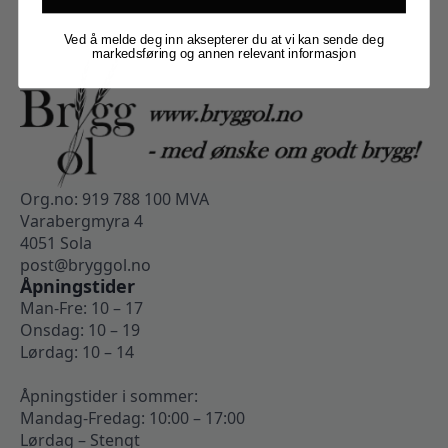
Ved å melde deg inn aksepterer du at vi kan sende deg
markedsføring og annen relevant informasjon
Org.no: 919 788 100 MVA
Varabergmyra 4
4051 Sola
post@bryggol.no
Åpningstider
Man-Fre: 10 – 17
Onsdag: 10 – 19
Lørdag: 10 – 14
Åpningstider i sommer:
Mandag-Fredag: 10:00 – 17:00
Lørdag – Stengt