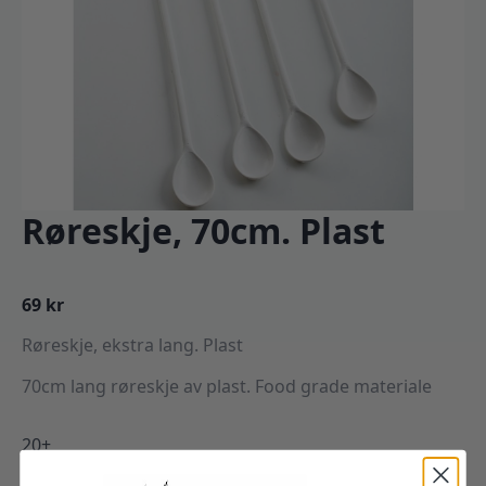
Røreskje, 70cm. Plast
69
kr
Røreskje, ekstra lang. Plast
70cm lang røreskje av plast. Food grade materiale
20+
Røreskje,