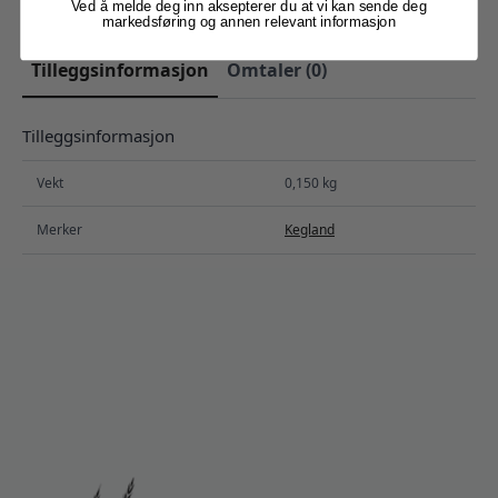
Ved å melde deg inn aksepterer du at vi kan sende deg
markedsføring og annen relevant informasjon
Tilleggsinformasjon
Omtaler (0)
Tilleggsinformasjon
Vekt
0,150 kg
Merker
Kegland