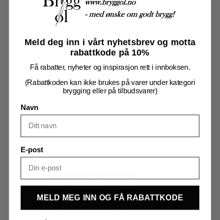
også gode aldrings- og slite-egenskaper, er uten BPA
(bisphenol A) og er generelt å foretrekke fremfor
silikon og andre lignende produkter.
Meld deg inn i vårt nyhetsbrev og motta
rabattkode på 10%
Omregning mellom tommer og mm
Få rabatter, nyheter og inspirasjon rett i innboksen.
Sørg for å velge hurtigkoblinger som passer til
(Rabattkoden kan ikke brukes på varer under kategori
dine rør- og slangedimensjoner:
brygging eller på tilbudsvarer)
Navn
3/8″ er litt mindre enn 10mm
5/16″ er det samme som 8mm
1/4″ er litt mere enn 6mm
E-post
5 på lager
Stengeventil,
9.5mm
Legg I Handlekurv
(3/8")
til
1/2"
MELD MEG INN OG FÅ RABATTKODE
BSP
Produktnummer:
101822
antall
Kategorier:
Slanger og koblinger
,
Tapping og servering