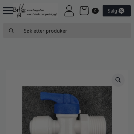
Salg
0
Search
for: