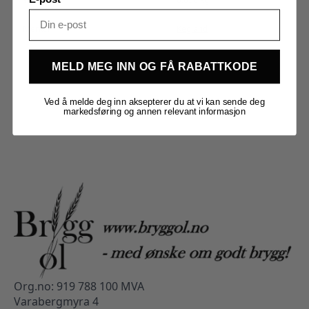
Merker
Kegland
MELD MEG INN OG FÅ RABATTKODE
Ved å melde deg inn aksepterer du at vi kan sende deg
markedsføring og annen relevant informasjon
Org.no: 919 788 100 MVA
Varabergmyra 4