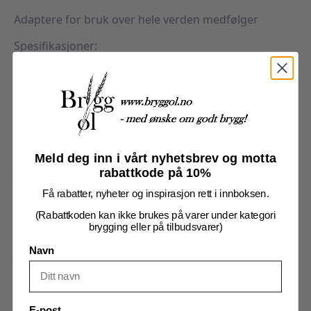
Adaptere for bruk over hele verden medfølger
Spesifikasjoner:
– Input: 100-240V AC, 50/60 hz
– Output: 24V DC, 1.66A (39.84W)
Utsolgt, men kan bestilles
Strømforsyning,
24V
Legg I Handlekurv
40W,
DIN
Meld deg inn i vårt nyhetsbrev og motta
43650
rabattkode på 10%
antall
Produktnummer:
7713057
Kategorier:
Brewtools tilbehør
,
Brygging
,
Tilbehør Gjæringstanker
Få rabatter, nyheter og inspirasjon rett i innboksen.
(Rabattkoden kan ikke brukes på varer under kategori
brygging eller på tilbudsvarer)
Tilleggsinformasjon
Omtaler (0)
Navn
Tilleggsinformasjon
Vekt
0,850 kg
E-post