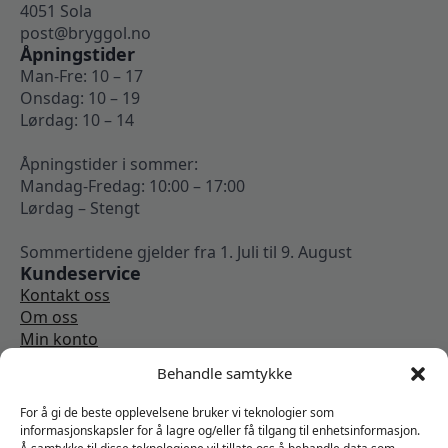
4051 Sola
post@bryggol.no
Åpningstider
Man-Fre: 10 – 17
Onsdag: 10 – 19
Lørdag: 10 – 14
Åpningstider i sommer:
Mandag-Fredag: 10:00 – 17:00
Lørdag – Stengt
Sommertidene gjelder fra 1. Juli til 9. August
Kundeservice
Kontakt oss
Om oss
Min konto
Kjøpsbetingelser
Behandle samtykke
Angrerettskjema
Vi er sosiale
For å gi de beste opplevelsene bruker vi teknologier som
informasjonskapsler for å lagre og/eller få tilgang til enhetsinformasjon.