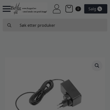
Salg
0
Search
for: