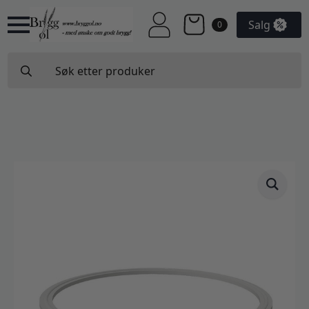
Salg
0
Search
for: