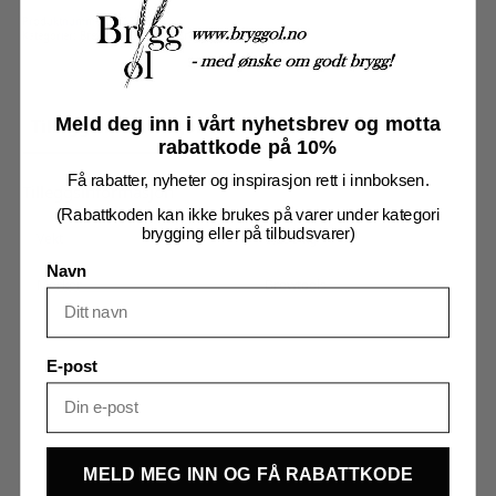
pack
antall
Produktnummer:
7712857
Kategorier:
Brewtools tilbehør
,
Brygging
,
Koblinger
Meld deg inn i vårt nyhetsbrev og motta
Tilleggsinformasjon
Omtaler (0)
rabattkode på 10%
Få rabatter, nyheter og inspirasjon rett i innboksen.
Tilleggsinformasjon
(Rabattkoden kan ikke brukes på varer under kategori
brygging eller på tilbudsvarer)
Vekt
0,250 kg
Navn
Merker
Brewtools
E-post
MELD MEG INN OG FÅ RABATTKODE