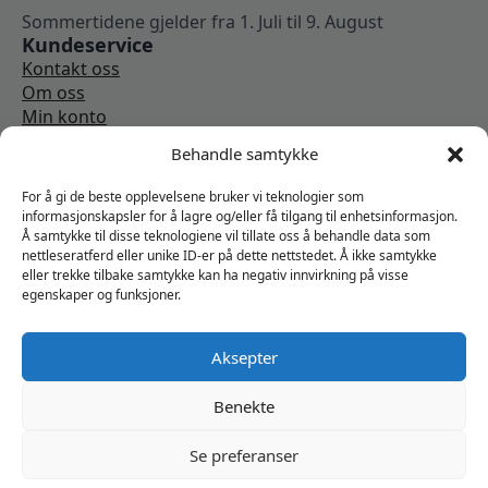
Sommertidene gjelder fra 1. Juli til 9. August
Kundeservice
Kontakt oss
Om oss
Min konto
Kjøpsbetingelser
Behandle samtykke
Angrerettskjema
Vi er sosiale
For å gi de beste opplevelsene bruker vi teknologier som
informasjonskapsler for å lagre og/eller få tilgang til enhetsinformasjon.
Å samtykke til disse teknologiene vil tillate oss å behandle data som
nettleseratferd eller unike ID-er på dette nettstedet. Å ikke samtykke
eller trekke tilbake samtykke kan ha negativ innvirkning på visse
egenskaper og funksjoner.
Aksepter
Benekte
Se preferanser