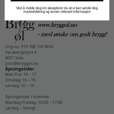
Ved å melde deg inn aksepterer du at vi kan sende deg
markedsføring og annen relevant informasjon
Org.no: 919 788 100 MVA
Varabergmyra 4
4051 Sola
post@bryggol.no
Åpningstider
Man-Fre: 10 – 17
Onsdag: 10 – 19
Lørdag: 10 – 14
Åpningstider i sommer:
Mandag-Fredag: 10:00 – 17:00
Lørdag – Stengt