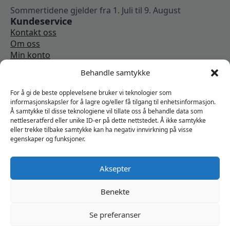
Sommertidene gjelder fra 1. Juli til 9. August
Kundeservice
Kontakt oss
Om oss
Min konto
Kjøpsbetingelser
Behandle samtykke
Angrerettskjema
Vi er sosiale
For å gi de beste opplevelsene bruker vi teknologier som
informasjonskapsler for å lagre og/eller få tilgang til enhetsinformasjon.
Å samtykke til disse teknologiene vil tillate oss å behandle data som
nettleseratferd eller unike ID-er på dette nettstedet. Å ikke samtykke
eller trekke tilbake samtykke kan ha negativ innvirkning på visse
egenskaper og funksjoner.
Aksepter
Benekte
Se preferanser