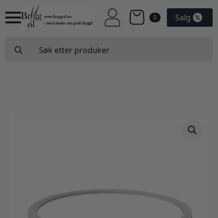
Salg
0
Search
for: