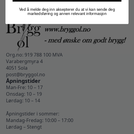
Ved å melde deg inn aksepterer du at vi kan sende deg
markedsføring og annen relevant informasjon
Org.no: 919 788 100 MVA
Varabergmyra 4
4051 Sola
post@bryggol.no
Åpningstider
Man-Fre: 10 – 17
Onsdag: 10 – 19
Lørdag: 10 – 14
Åpningstider i sommer:
Mandag-Fredag: 10:00 – 17:00
Lørdag – Stengt