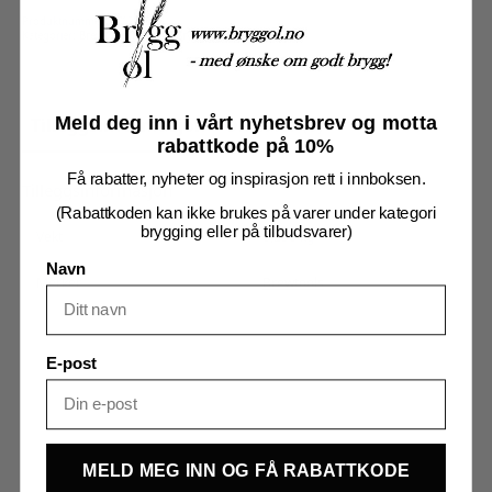
pack
antall
Produktnummer:
7712855
Kategorier:
Brewtools tilbehør
,
Brygging
,
Koblinger
Meld deg inn i vårt nyhetsbrev og motta
Tilleggsinformasjon
Omtaler (0)
rabattkode på 10%
Få rabatter, nyheter og inspirasjon rett i innboksen.
Tilleggsinformasjon
(Rabattkoden kan ikke brukes på varer under kategori
brygging eller på tilbudsvarer)
Vekt
0,250 kg
Navn
Merker
Brewtools
E-post
MELD MEG INN OG FÅ RABATTKODE