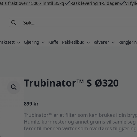
atis frakt over 1500,- inntil 35kg
Rask levering 1-5 dager
Vi fyl
Search
for:
raktsett
Gjæring
Kaffe
Pakketilbud
Råvarer
Rengjørin
Trubinator™ S Ø320
899
kr
Trubinator™ er et filter som kan brukes i din bry
Humle, kornrester og annet grums vil samle seg i
fører til mer ren vørter som overføres til gjærin