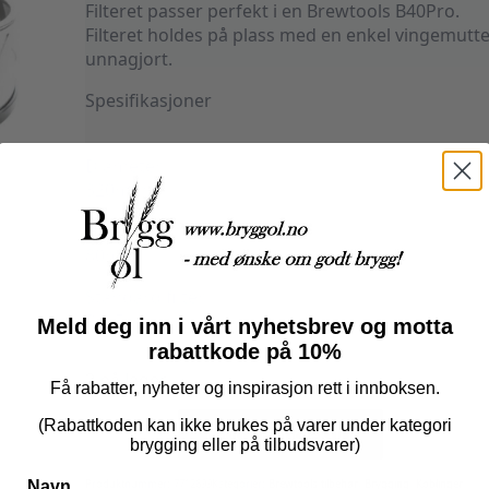
Filteret passer perfekt i en Brewtools B40Pro.
Filteret holdes på plass med en enkel vingemutter
unnagjort.
Spesifikasjoner
Diameter
320mm
Høyde
80mm
Standard filter
R2x5
Meld deg inn i vårt nyhetsbrev og motta
rabattkode på 10%
2 på lager
Få rabatter, nyheter og inspirasjon rett i innboksen.
Trubinator™
(Rabattkoden kan ikke brukes på varer under kategori
S
Legg I Handlekurv
Ø320
brygging eller på tilbudsvarer)
antall
Navn
Produktnummer:
7712699
Kategorier:
Brewtools tilbehør
,
Brygging
,
Koblinger