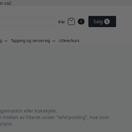
ler co2
Salg
0
0
kr
g
Tapping og servering
Utleie/kurs
ggemaskin eller kokekjele.
 midten av filteret under “whirpooling”, noe som
gstank.