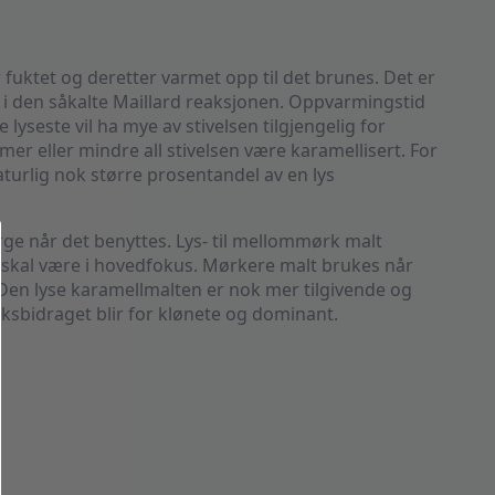
 fuktet og deretter varmet opp til det brunes. Det er
i den såkalte Maillard reaksjonen. Oppvarmingstid
yseste vil ha mye av stivelsen tilgjengelig for
er eller mindre all stivelsen være karamellisert. For
aturlig nok større prosentandel av en lys
rge når det benyttes. Lys- til mellommørk malt
skal være i hovedfokus. Mørkere malt brukes når
en lyse karamellmalten er nok mer tilgivende og
ksbidraget blir for klønete og dominant.