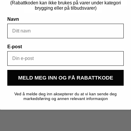
(Rabattkoden kan ikke brukes på varer under kategori
(EBC
270-
brygging eller på tilbudsvarer)
330)
antall
Navn
Legg I Handlekurv
Produktnummer:
311081
Kategorier:
Malt
,
Råvarer
,
Spesialmalt
E-post
MELD MEG INN OG FÅ RABATTKODE
0,200 kg
Ved å melde deg inn aksepterer du at vi kan sende deg
markedsføring og annen relevant informasjon
Kegland