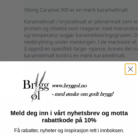
Viking Caramel 300 er en mørk karamellmalt
Karamellmalt / krystallmalt er pilsnermalt som er
protein og stivelse som reagerer med hverandre 
og temperatur avgjør karamelliseringsgraden. De l
nedbrytning under meskingen. I de mørkeste vil m
å oppnå en spesifikk farge- nyanse, kreves det n
karamellmalt kontra en mørk karamellmalt.
Karamellmalt bidrar like mye til både smak og fa
brukes når man ønsker at maltens smak og duft 
man ønsker å fremheve smakene i basismalten. D
kan brukes i større grad enn den mørke, før sma
Farge: 270-330 EBC
Produsent: Viking Malt
Meld deg inn i vårt nyhetsbrev og motta
rabattkode på 10%
20+
Få rabatter, nyheter og inspirasjon rett i innboksen.
Caramel
Velg behandling
*
300