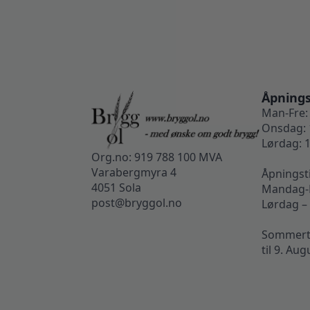
Åpnings
Man-Fre: 
Onsdag: 
Lørdag: 1
Org.no: 919 788 100 MVA
Varabergmyra 4
Åpningst
4051 Sola
Mandag-F
post@bryggol.no
Lørdag –
Sommertid
til 9. Aug