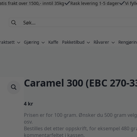
atis frakt over 1500,- inntil 35kg
Rask levering 1-5 dager
Vi fyl
Search
for:
raktsett
Gjæring
Kaffe
Pakketilbud
Råvarer
Rengjørin
Caramel 300 (EBC 270-3
4
kr
Prisen er for 100 gram. Ønsker du 500 gram velger 
osv.
Bestilles det etter oppskrift, for eksempel 480 gr
kommentarfeltet i kassen.