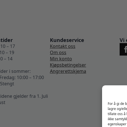
tider
Kundeservice
Vi 
10 – 17
Kontakt oss
10 – 19
Om oss
0 – 14
Min konto
Kjøpsbetingelser
ider i sommer:
Angrerettskjema
redag: 10:00 – 17:00
 Stengt
ene gjelder fra 1. Juli
ust
For å gi de 
lagre og/ell
tillate oss 
ikke samtykk
egenskaper 