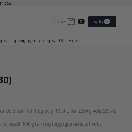
ler co2
Salg
0
0
kr
g
Tapping og servering
Utleie/kurs
30)
du 5 stk, for 1 kg velg 10 stk, for 2,5 kg velg 25 stk
am, bestill 500 gram og legg igjen ønsket vekt i