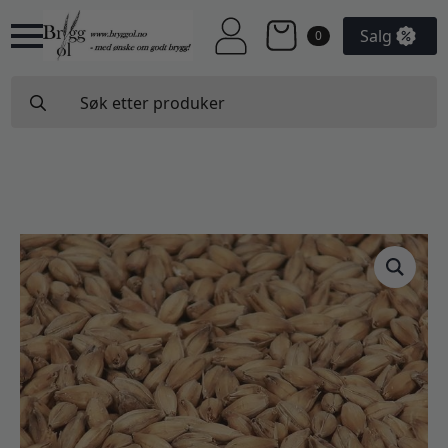
Salg
0
Search
for: