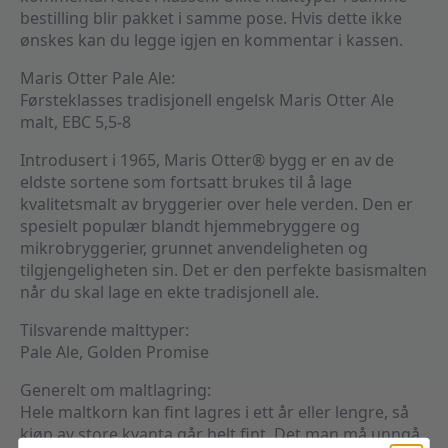
bestilling blir pakket i samme pose. Hvis dette ikke
ønskes kan du legge igjen en kommentar i kassen.
Maris Otter Pale Ale:
Førsteklasses tradisjonell engelsk Maris Otter Ale
malt, EBC 5,5-8
Introdusert i 1965, Maris Otter® bygg er en av de
eldste sortene som fortsatt brukes til å lage
kvalitetsmalt av bryggerier over hele verden. Den er
spesielt populær blandt hjemmebryggere og
mikrobryggerier, grunnet anvendeligheten og
tilgjengeligheten sin. Det er den perfekte basismalten
når du skal lage en ekte tradisjonell ale.
Tilsvarende malttyper:
Pale Ale, Golden Promise
Generelt om maltlagring:
Hele maltkorn kan fint lagres i ett år eller lengre, så
kjøp av store kvanta går helt fint. Det man må unngå