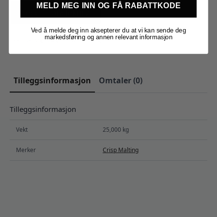
8),
MELD MEG INN OG FÅ RABATTKODE
25kg
Legg I Handlekurv
sekk
antall
Ved å melde deg inn aksepterer du at vi kan sende deg
Produktnummer:
201501
markedsføring og annen relevant informasjon
Kategorier:
Malt
,
Råvarer
,
Sekker med malt
Tilleggsinformasjon
Omtaler (0)
Tilleggsinformasjon
Vekt
25,000 kg
Merker
Crisp Malting