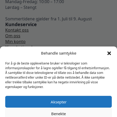
Mandag-Fredag: 10:00 – 17:00
Lørdag – Stengt
Sommertidene gjelder fra 1. Juli til 9. August
Kundeservice
Kontakt oss
Om oss
Min konto
Kjøpsbetingelser
Angrerettskjema
Behandle samtykke
Vi er sosiale
For å gi de beste opplevelsene bruker vi teknologier som
informasjonskapsler for å lagre og/eller få tilgang til enhetsinformasjon.
Å samtykke til disse teknologiene vil tillate oss å behandle data som
nettleseratferd eller unike ID-er på dette nettstedet. Å ikke samtykke
eller trekke tilbake samtykke kan ha negativ innvirkning på visse
egenskaper og funksjoner.
Aksepter
Benekte