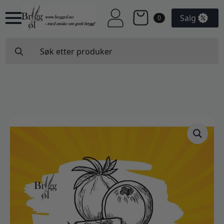
Salg
0
Search
for: