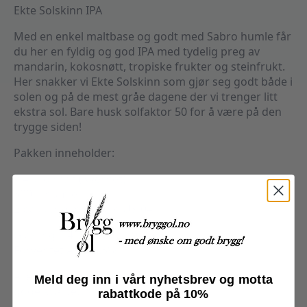
Ekte Solskinn IPA
Med en enkel maltbase og godt med Sabro humle får
du her en fyldig og god IPA med tydelig preg av
mandarin, kokosnøtt, tropiske frukter og steinfrukt.
Her snakker vi Ekte Solskinn som gjør seg godt både i
solen og på de mest gråe dagene der vi trenger litt
ekstra sol. Bare husk solfaktor 50 for å være på den
trygge siden!
Pakken inneholder:
7,4 kilo malt (Kvernet)
300 g humle
2 pakker gjær Safale US-04
Gjæring: 14 dager på 19 – 21 C°
Forventet ABV: 6.3%
Alle ingredienser blir pakket for å bevare råvarenes
Meld deg inn i vårt nyhetsbrev og motta
gode kvalitet, smak og aroma.
rabattkode på 10%