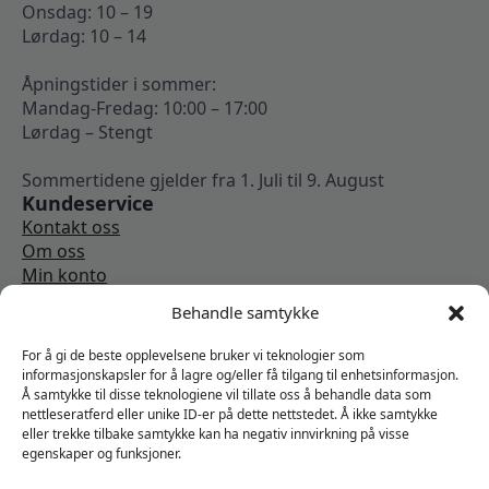
Onsdag: 10 – 19
Lørdag: 10 – 14
Åpningstider i sommer:
Mandag-Fredag: 10:00 – 17:00
Lørdag – Stengt
Sommertidene gjelder fra 1. Juli til 9. August
Kundeservice
Kontakt oss
Om oss
Min konto
Kjøpsbetingelser
Behandle samtykke
Angrerettskjema
Vi er sosiale
For å gi de beste opplevelsene bruker vi teknologier som
informasjonskapsler for å lagre og/eller få tilgang til enhetsinformasjon.
Å samtykke til disse teknologiene vil tillate oss å behandle data som
nettleseratferd eller unike ID-er på dette nettstedet. Å ikke samtykke
eller trekke tilbake samtykke kan ha negativ innvirkning på visse
egenskaper og funksjoner.