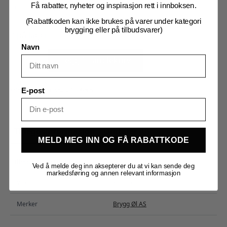
Få rabatter, nyheter og inspirasjon rett i innboksen.
Oppskrift i PDF
(Rabattkoden kan ikke brukes på varer under kategori
brygging eller på tilbudsvarer)
3 på lager
Navn
Ekte
Solskinn,
Legg I Handlekurv
Allgrain
25
liter
antall
Produktnummer:
ES1000
Kategorier:
Allgrain sett
,
IPA
,
Råvarer
E-post
Tilleggsinformasjon
Omtaler (0)
MELD MEG INN OG FÅ RABATTKODE
Tilleggsinformasjon
Ved å melde deg inn aksepterer du at vi kan sende deg
markedsføring og annen relevant informasjon
Vekt
8,000 kg
Merker
Brygg Øl AS