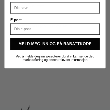
Produktnummer:
160205
Kategorier:
Basismalt
,
Malt
,
Råvarer
E-post
Tilleggsinformasjon
Omtaler (0)
Tilleggsinformasjon
MELD MEG INN OG FÅ RABATTKODE
Vekt
0,200 kg
Ved å melde deg inn aksepterer du at vi kan sende deg
markedsføring og annen relevant informasjon