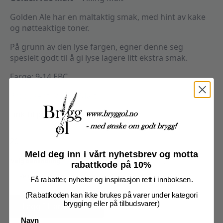
Golden Ale har en maltaktig smak, med hint av kake
og nøtteaktige toner.
På grunn av den lyse fargen, egner denne seg
spesielt godt til å gi lyse lagere litt ekstra smak.
Farge: 9-14 EBC
Produsent: Viking Malt
Link til produsents nettside
20+
Meld deg inn i vårt nyhetsbrev og motta
Golden
Velg behandling
*
Ale
rabattkode på 10%
(EBC
9-
Få rabatter, nyheter og inspirasjon rett i innboksen.
14)
antall
(Rabattkoden kan ikke brukes på varer under kategori
brygging eller på tilbudsvarer)
Legg I Handlekurv
Navn