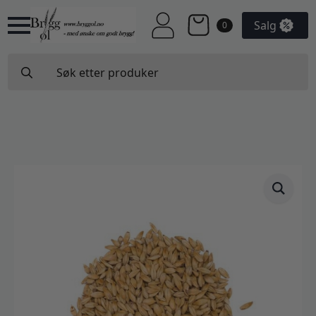
Salg
0
Search
for: