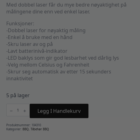
Med dobbel laser får du mye bedre nøyaktighet på
målingene dine enn ved enkel laser.
Funksjoner:
-Dobbel laser for nøyaktig måling
-Enkel å bruke med en hånd
-Skru laser av og på
-Lavt batterinivå-indikator
-LED baklys som gir god lesbarhet ved dårlig lys
-Velg mellom Celsius og Fahrenheit
-Skrur seg automatisk av etter 15 sekunders
innaktivitet
5 på lager
Infrarødt
termometer
Legg I Handlekurv
antall
Produktnummer:
104310
Kategorier:
BBQ
,
Tilbehør BBQ