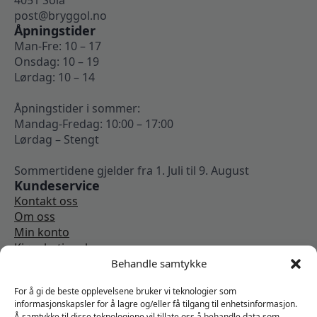
4051 Sola
post@bryggol.no
Åpningstider
Man-Fre: 10 – 17
Onsdag: 10 – 19
Lørdag: 10 – 14
Åpningstider i sommer:
Mandag-Fredag: 10:00 – 17:00
Lørdag – Stengt
Sommertidene gjelder fra 1. Juli til 9. August
Kundeservice
Kontakt oss
Om oss
Min konto
Kjøpsbetingelser
Angrerettskjema
Behandle samtykke
Vi er sosiale
For å gi de beste opplevelsene bruker vi teknologier som
informasjonskapsler for å lagre og/eller få tilgang til enhetsinformasjon.
Å samtykke til disse teknologiene vil tillate oss å behandle data som