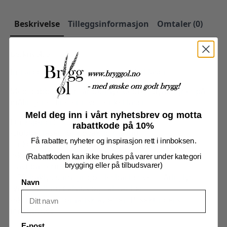
Beskrivelse
Tilleggsinformasjon
Omtaler (0)
Beskrivelse
Infrared Thermometer med dobbel laser.
Med dobbel laser får du mye bedre nøyaktighet på
målingene dine enn ved enkel laser.
Meld deg inn i vårt nyhetsbrev og motta
Funksjoner:
rabattkode på 10%
-Dobbel laser for nøyaktig måling
Få rabatter, nyheter og inspirasjon rett i innboksen.
-Enkel å bruke med en hånd
-Skru laser av og på
(Rabattkoden kan ikke brukes på varer under kategori
-Lavt batterinivå-indikator
brygging eller på tilbudsvarer)
-LED baklys som gir god lesbarhet ved dårlig lys
Navn
-Velg mellom Celsius og Fahrenheit
-Skrur seg automatisk av etter 15 sekunders
innaktivitet
E-post