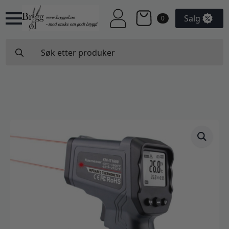
Salg
0
Search
for: