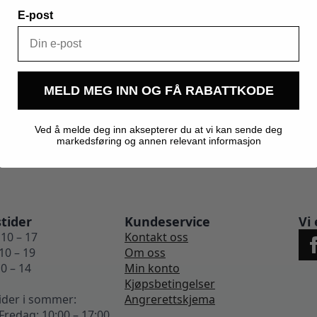
E-post
0,800 kg
Kegland
MELD MEG INN OG FÅ RABATTKODE
Ved å melde deg inn aksepterer du at vi kan sende deg
markedsføring og annen relevant informasjon
tider
Kundeservice
Vi 
10 – 17
Kontakt oss
10 – 19
Om oss
0 – 14
Min konto
Kjøpsbetingelser
ider i sommer:
Angrerettskjema
redag: 10:00 – 17:00