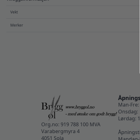
Vekt
Merker
Åpnings
Man-Fre: 
Onsdag: 
Lørdag: 1
Org.no: 919 788 100 MVA
Varabergmyra 4
Åpningst
4051 Sola
Mandag-F