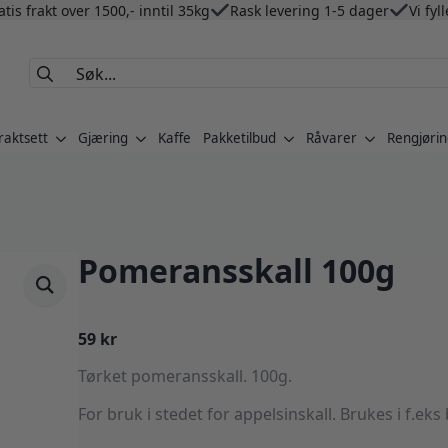
atis frakt over 1500,- inntil 35kg
Rask levering 1-5 dager
Vi fyl
Search
for:
raktsett
Gjæring
Kaffe
Pakketilbud
Råvarer
Rengjørin
Pomeransskall 100g
59
kr
Tørket pomeransskall. 100g.
For bruk i stedet for appelsinskall. Brukes i f.eks 