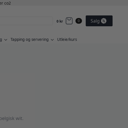
ler co2
Salg
0
0
kr
g
Tapping og servering
Utleie/kurs
belgisk wit.