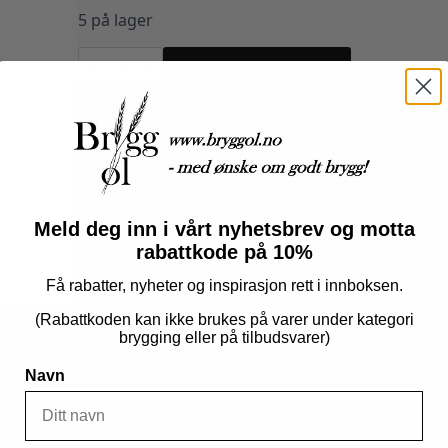
5 på lager
Pomeransskall
100g
Legg I Handlekurv
antall
Produktnummer:
100601
Kategorier:
Råvarer
,
Tilsetning
Meld deg inn i vårt nyhetsbrev og motta
rabattkode på 10%
Få rabatter, nyheter og inspirasjon rett i innboksen.
(Rabattkoden kan ikke brukes på varer under kategori
brygging eller på tilbudsvarer)
Navn