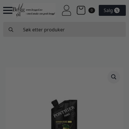
Salg
0
Search
for: