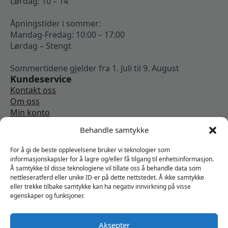
Lørdag: 10 – 14
Åpningstider i sommer:
Mandag-Fredag: 10:00 – 17:00
Lørdag – Stengt
Sommertidene gjelder fra 1. Juli til 9. August
Kundeservice
Kontakt oss
Om oss
Min konto
Kjøpsbetingelser
Behandle samtykke
Angrerettskjema
Vi er sosiale
For å gi de beste opplevelsene bruker vi teknologier som
informasjonskapsler for å lagre og/eller få tilgang til enhetsinformasjon.
Å samtykke til disse teknologiene vil tillate oss å behandle data som
nettleseratferd eller unike ID-er på dette nettstedet. Å ikke samtykke
eller trekke tilbake samtykke kan ha negativ innvirkning på visse
egenskaper og funksjoner.
Aksepter