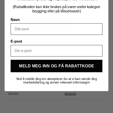
(Rabattkoden kan ikke brukes på varer under kategori
Utsolgt, men kan bestilles
brygging eller på tilbudsvarer)
Puré
Navn
Sitron
Legg I Handlekurv
1
kg
antall
Produktnummer:
160190
Kategorier:
Fruktpurè
,
Råvarer
E-post
Tilleggsinformasjon
Omtaler (0)
MELD MEG INN OG FÅ RABATTKODE
Tilleggsinformasjon
Ved å melde deg inn aksepterer du at vi kan sende deg
markedsføring og annen relevant informasjon
Vekt
1,200 kg
Merker
Kegland