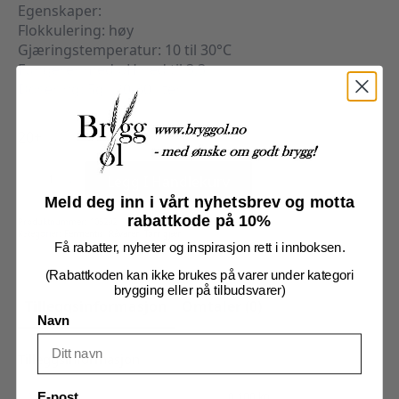
Egenskaper:
Flokkulering: høy
Gjæringstemperatur: 10 til 30°C
Fungerer med pH ned til 3,3
Dosering: 5g i 20-30 liter
20+
SafCider
AS-
Legg I Handlekurv
2
5g
Meld deg inn i vårt nyhetsbrev og motta
antall
rabattkode på 10%
Produktnummer:
105292
Kategorier:
Fermentis
,
Råvarer
,
Tørr gjær
Få rabatter, nyheter og inspirasjon rett i innboksen.
(Rabattkoden kan ikke brukes på varer under kategori
brygging eller på tilbudsvarer)
Tilleggsinformasjon
Omtaler (0)
Navn
Tilleggsinformasjon
Vekt
0,100 kg
E-post