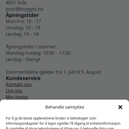
4051 Sola
post@bryggol.no
Åpningstider
Man-Fre: 10 – 17
Onsdag: 10 – 19
Lørdag: 10 – 14
Åpningstider i sommer:
Mandag-Fredag: 10:00 – 17:00
Lørdag – Stengt
Sommertidene gjelder fra 1. Juli til 9. August
Kundeservice
Kontakt oss
Om oss
Min konto
Kjøpsbetingelser
Behandle samtykke
Angrerettskjema
Vi er sosiale
For å gi de beste opplevelsene bruker vi teknologier som
informasjonskapsler for å lagre og/eller få tilgang til enhetsinformasjon.
Å samtykke til disse teknologiene vil tillate oss å behandle data som