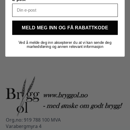
Merker
Kegland
MELD MEG INN OG FÅ RABATTKODE
Ved å melde deg inn aksepterer du at vi kan sende deg
markedsføring og annen relevant informasjon
Org.no: 919 788 100 MVA
Varabergmyra 4