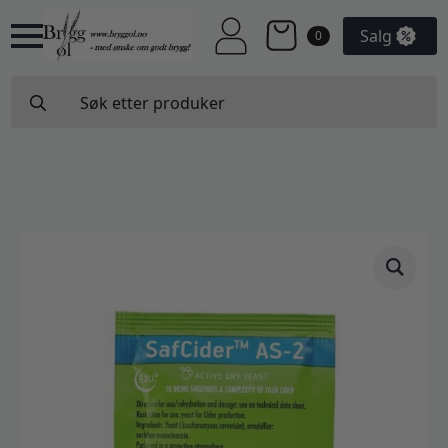
Salg
0
Search
for: