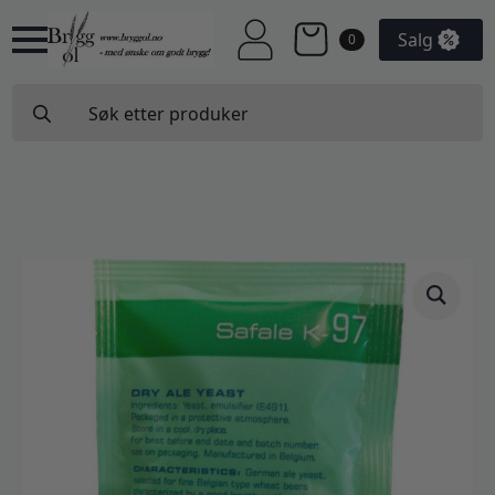
Salg
0
Search
for: