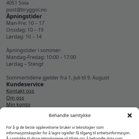
4051 Sola
post@bryggol.no
Åpningstider
Man-Fre: 10 – 17
Onsdag: 10 – 19
Lørdag: 10 – 14
Åpningstider i sommer:
Mandag-Fredag: 10:00 – 17:00
Lørdag – Stengt
Sommertidene gjelder fra 1. Juli til 9. August
Kundeservice
Kontakt oss
Om oss
Min konto
Kjøpsbetingelser
Behandle samtykke
Angrerettskjema
Vi er sosiale
For å gi de beste opplevelsene bruker vi teknologier som
informasjonskapsler for å lagre og/eller få tilgang til enhetsinformasjon.
Å samtykke til disse teknologiene vil tillate oss å behandle data som