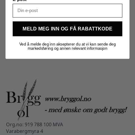
Merker
Kegland
MELD MEG INN OG FÅ RABATTKODE
Ved å melde deg inn aksepterer du at vi kan sende deg
markedsføring og annen relevant informasjon
Org.no: 919 788 100 MVA
Varabergmyra 4